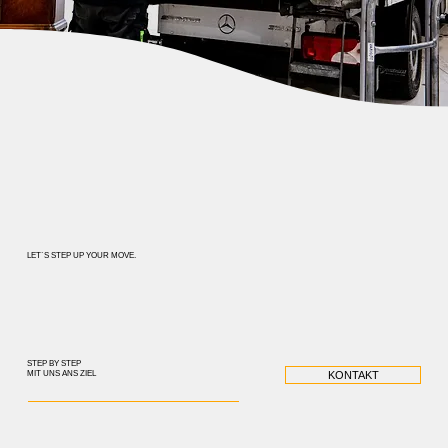
LET`S STEP UP YOUR MOVE.
STEP BY STEP
MIT UNS ANS ZIEL
KONTAKT