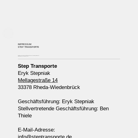
IMPRESSUM
STEP TRANSPORTE
Finden Sie alle rechtlichen Informationen zu STEP TRANSPORTE in Rheda-Wiedenbrück.
VERANTWORTLICH FÜR DEN INHALT
Step Transporte
Eryk Stepniak
Mellagestraße 14
33378 Rheda-Wiedenbrück
Geschäftsführung: Eryk Stepniak
Stellvertretende Geschäftsführung: Ben
Thiele
E-Mail-Adresse:
info@steptransporte.de