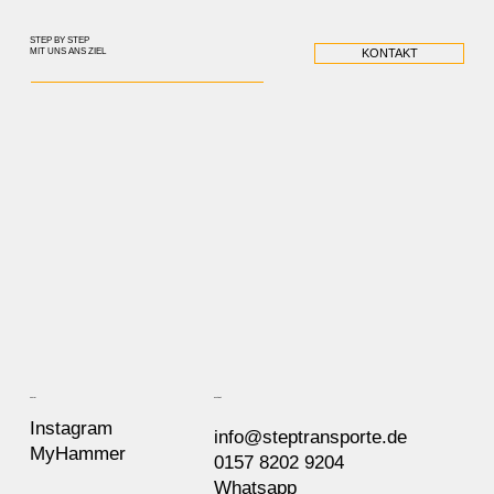
STEP BY STEP
MIT UNS ANS ZIEL
KONTAKT
Kontakt
Social
Instagram
info@steptransporte.de
MyHammer
0157 8202 9204
Whatsapp