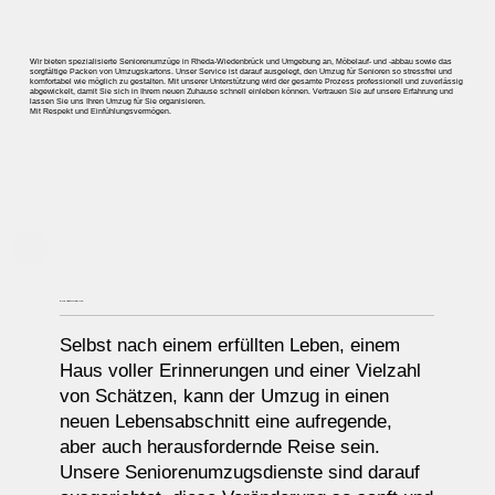
Wir bieten spezialisierte Seniorenumzüge in Rheda-Wiedenbrück und Umgebung an,
Möbelauf- und -abbau
sowie das
sorgfältige Packen von Umzugskartons.
Unser Service ist darauf ausgelegt, den Umzug für Senioren so stressfrei und
komfortabel wie möglich zu gestalten. Mit unserer Unterstützung wird der gesamte Prozess professionell und zuverlässig
abgewickelt, damit Sie sich in Ihrem neuen Zuhause schnell einleben können. Vertrauen Sie auf unsere Erfahrung und
lassen Sie uns Ihren Umzug für Sie organisieren.
Mit Respekt und Einfühlungsvermögen.
EINE VERÄNDERUNG
Selbst nach einem erfüllten Leben, einem
Haus voller Erinnerungen und einer Vielzahl
von Schätzen, kann der Umzug in einen
neuen Lebensabschnitt eine aufregende,
aber auch herausfordernde Reise sein.
Unsere Seniorenumzugsdienste sind darauf