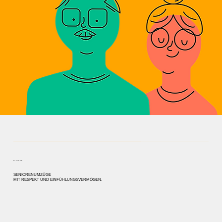
EIN NEUER START
SENIORENUMZÜGE
MIT RESPEKT UND EINFÜHLUNGSVERMÖGEN.